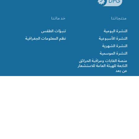
منتجاتنا
خدماتنا
النشرة اليومية
تنبؤات الطقس
النشرة الأسبوعية
نظم المعلومات الجغرافية
النشرة الشهرية
النشرة الموسمية
منصة الغابات ومراقبة الحرائق
التابعة للهيئة العامة للاستشعار
عن بعد
الاشعارات الملاحية
© وزارة الطوارئ وإدارة الكوارث 2026
بدعم من Climweb v1.2.1