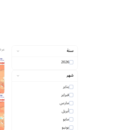
عرض 
سنة
2026
شهر
يناير
فبراير
مارس
أبريل
مايو
يونيو